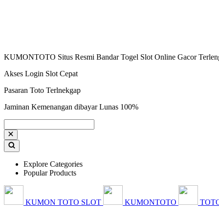
KUMONTOTO Situs Resmi Bandar Togel Slot Online Gacor Terlen
Akses Login Slot Cepat
Pasaran Toto Terlnekgap
Jaminan Kemenangan dibayar Lunas 100%
Explore Categories
Popular Products
KUMON TOTO SLOT
KUMONTOTO
TOT