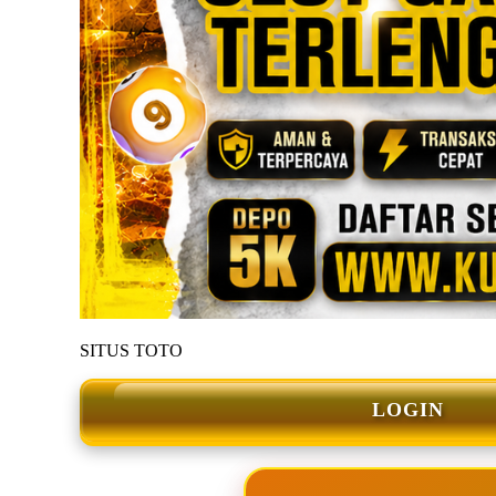
SITUS TOTO
LOGIN