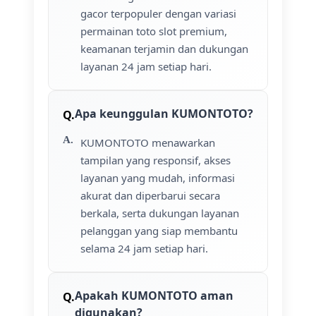
gacor terpopuler dengan variasi
permainan toto slot premium,
keamanan terjamin dan dukungan
layanan 24 jam setiap hari.
Apa keunggulan KUMONTOTO?
KUMONTOTO menawarkan
tampilan yang responsif, akses
layanan yang mudah, informasi
akurat dan diperbarui secara
berkala, serta dukungan layanan
pelanggan yang siap membantu
selama 24 jam setiap hari.
Apakah KUMONTOTO aman
digunakan?