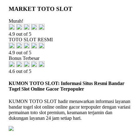
MARKET TOTO SLOT
Murah!
4.9 out of 5
TOTO SLOT RESMI
4.9 out of 5
Bonus Terbesar
4.6 out of 5
KUMON TOTO SLOT: Informasi Situs Resmi Bandar
Togel Slot Online Gacor Terpopuler
KUMON TOTO SLOT hadir menawarkan informasi layanan
bandar togel slot online online gacor terpopuler dengan variasi
permainan toto slot premium, keamanan terjamin dan
dukungan layanan 24 jam setiap hari.