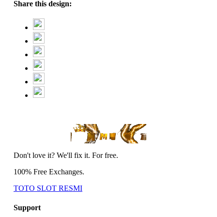
Share this design:
Don't love it? We'll fix it. For free.
100% Free Exchanges.
TOTO SLOT RESMI
Support