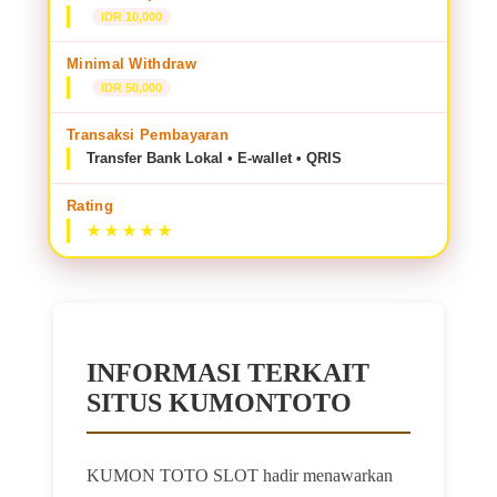
IDR 10,000
Minimal Withdraw
IDR 50,000
Transaksi Pembayaran
Transfer Bank Lokal • E-wallet • QRIS
Rating
INFORMASI TERKAIT
SITUS KUMONTOTO
KUMON TOTO SLOT hadir menawarkan