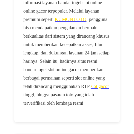
informasi layanan bandar togel slot online
online gacor terpopuler. Melalui layanan
premium seperti
KUMONTOTO
, pengguna
bisa mendapatkan pengalaman bermain
berkualitas dari sistem yang dirancang khusus
untuk memberikan kecepatkan akses, fitur
lengkap, dan dukungan layanan 24 jam setiap
harinya. Selain itu, hadirnya situs resmi
bandar togel slot online gacor memberikan
berbagai permainan seperti slot online yang
telah dirancang menggunakan RTP
slot gacor
tinggi, hingga pasaran toto yang telah
terverifikasi oleh lembaga resmi