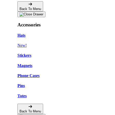
Back To Menu
Accessories
Hats
New!
Stickers
Magnets
Phone Cases
Pins
Totes
Back To Menu