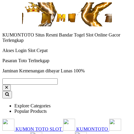
KUMONTOTO Situs Resmi Bandar Togel Slot Online Gacor
Terlengkap
Akses Login Slot Cepat
Pasaran Toto Terlnekgap
Jaminan Kemenangan dibayar Lunas 100%
Explore Categories
Popular Products
KUMON TOTO SLOT
KUMONTOTO