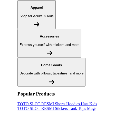
Apparel
Shop for Adults & Kids
Accessories
Express yourself with stickers and more
Home Goods
Decorate with pillows, tapestries, and more
Popular Products
TOTO SLOT RESMI
Shorts
Hoodies
Hats
Kids
TOTO SLOT RESMI
Stickers
Tank Tops
Mugs