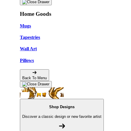
Home Goods
Mugs
Tapestries
Wall Art
Pillows
Back To Menu
Shop Designs
Discover a classic design or new favorite artist