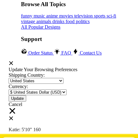
Browse All Topics
funny
music
anime
movies
television
sports
sci-fi
vintage
animals
drinks
food
politics
All Popular Designs
Support
Order Status
FAQ
Contact Us
Update Your Browsing Preferences
Shipping Country:
Currency:
Cancel
Katie:
5'10"
160