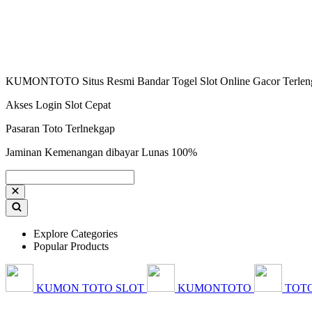
KUMONTOTO Situs Resmi Bandar Togel Slot Online Gacor Terlen
Akses Login Slot Cepat
Pasaran Toto Terlnekgap
Jaminan Kemenangan dibayar Lunas 100%
Explore Categories
Popular Products
KUMON TOTO SLOT
KUMONTOTO
TOT