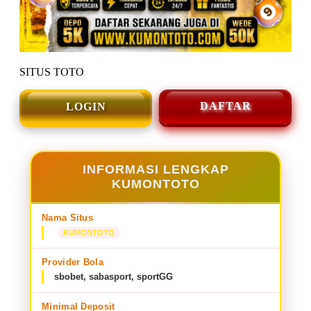
SITUS TOTO
DAFTAR
LOGIN
INFORMASI LENGKAP
KUMONTOTO
Nama Situs
KUMONTOTO
Provider Bola
sbobet, sabasport, sportGG
Minimal Deposit