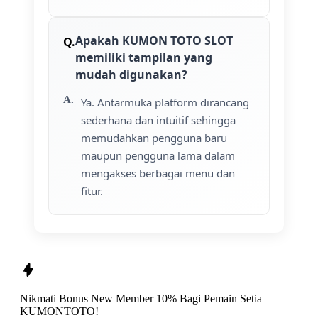
Apakah KUMON TOTO SLOT
memiliki tampilan yang
mudah digunakan?
Ya. Antarmuka platform dirancang
sederhana dan intuitif sehingga
memudahkan pengguna baru
maupun pengguna lama dalam
mengakses berbagai menu dan
fitur.
Nikmati
Bonus New Member 10%
Bagi Pemain Setia
KUMONTOTO!