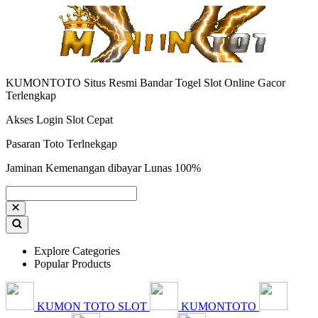
KUMONTOTO Situs Resmi Bandar Togel Slot Online Gacor
Terlengkap
Akses Login Slot Cepat
Pasaran Toto Terlnekgap
Jaminan Kemenangan dibayar Lunas 100%
Explore Categories
Popular Products
KUMON TOTO SLOT
KUMONTOTO