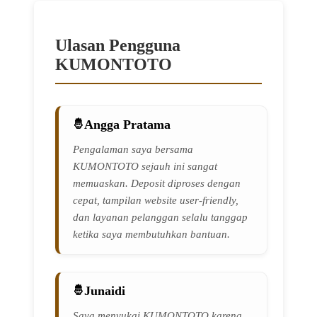
Ulasan Pengguna
KUMONTOTO
Angga Pratama
Pengalaman saya bersama
KUMONTOTO sejauh ini sangat
memuaskan. Deposit diproses dengan
cepat, tampilan website user-friendly,
dan layanan pelanggan selalu tanggap
ketika saya membutuhkan bantuan.
Junaidi
Saya menyukai KUMONTOTO karena