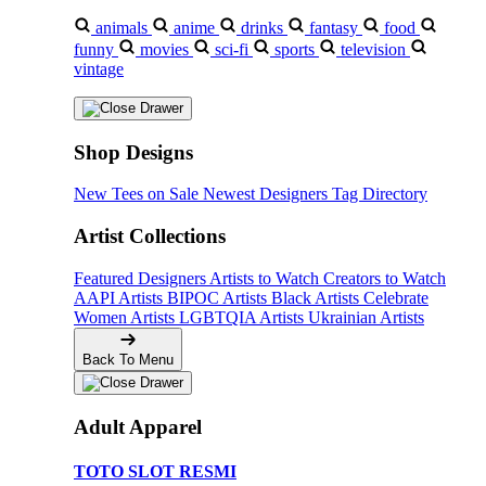
animals
anime
drinks
fantasy
food
funny
movies
sci-fi
sports
television
vintage
Shop Designs
New Tees on Sale
Newest Designers
Tag Directory
Artist Collections
Featured Designers
Artists to Watch
Creators to Watch
AAPI Artists
BIPOC Artists
Black Artists
Celebrate
Women Artists
LGBTQIA Artists
Ukrainian Artists
Back To Menu
Adult Apparel
TOTO SLOT RESMI