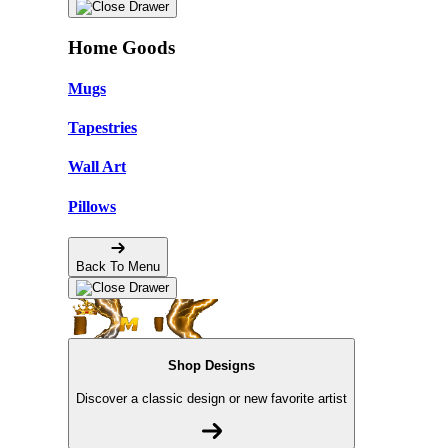
Home Goods
Mugs
Tapestries
Wall Art
Pillows
Back To Menu
Shop Designs
Discover a classic design or new favorite artist