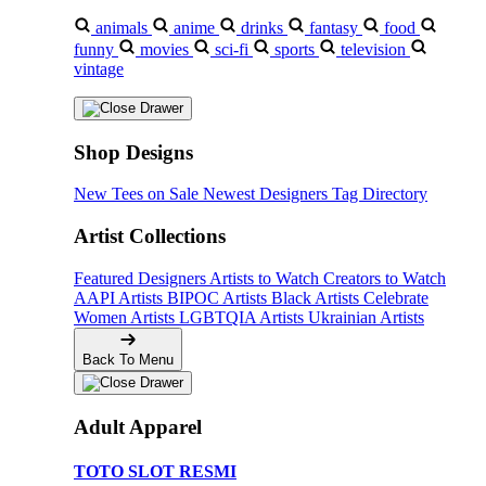
animals
anime
drinks
fantasy
food
funny
movies
sci-fi
sports
television
vintage
Shop Designs
New Tees on Sale
Newest Designers
Tag Directory
Artist Collections
Featured Designers
Artists to Watch
Creators to Watch
AAPI Artists
BIPOC Artists
Black Artists
Celebrate
Women Artists
LGBTQIA Artists
Ukrainian Artists
Back To Menu
Adult Apparel
TOTO SLOT RESMI