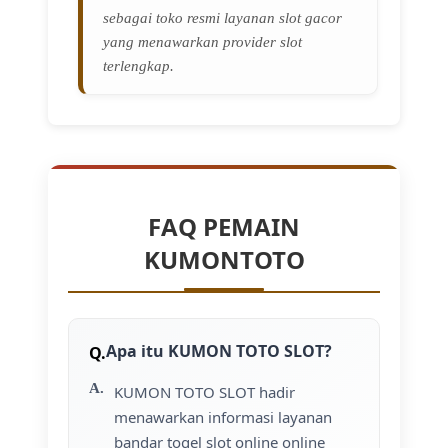
sebagai toko resmi layanan slot gacor
yang menawarkan provider slot
terlengkap.
FAQ PEMAIN
KUMONTOTO
Apa itu KUMON TOTO SLOT?
KUMON TOTO SLOT hadir
menawarkan informasi layanan
bandar togel slot online online