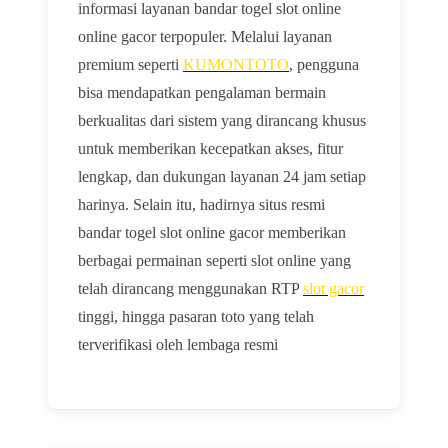
informasi layanan bandar togel slot online
online gacor terpopuler. Melalui layanan
premium seperti
KUMONTOTO
, pengguna
bisa mendapatkan pengalaman bermain
berkualitas dari sistem yang dirancang khusus
untuk memberikan kecepatkan akses, fitur
lengkap, dan dukungan layanan 24 jam setiap
harinya. Selain itu, hadirnya situs resmi
bandar togel slot online gacor memberikan
berbagai permainan seperti slot online yang
telah dirancang menggunakan RTP
slot gacor
tinggi, hingga pasaran toto yang telah
terverifikasi oleh lembaga resmi