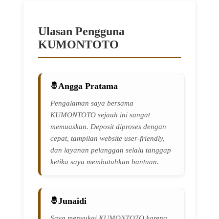
Ulasan Pengguna
KUMONTOTO
Angga Pratama
Pengalaman saya bersama
KUMONTOTO sejauh ini sangat
memuaskan. Deposit diproses dengan
cepat, tampilan website user-friendly,
dan layanan pelanggan selalu tanggap
ketika saya membutuhkan bantuan.
Junaidi
Saya menyukai KUMONTOTO karena