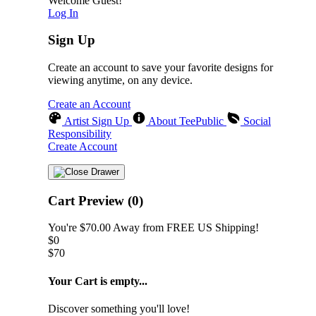
Welcome Guest!
Log In
Sign Up
Create an account to save your favorite designs for
viewing anytime, on any device.
Create an Account
Artist Sign Up
About TeePublic
Social
Responsibility
Create Account
Cart Preview (0)
You're
$70.00
Away from
FREE US Shipping!
$0
$70
Your Cart is empty...
Discover something you'll love!