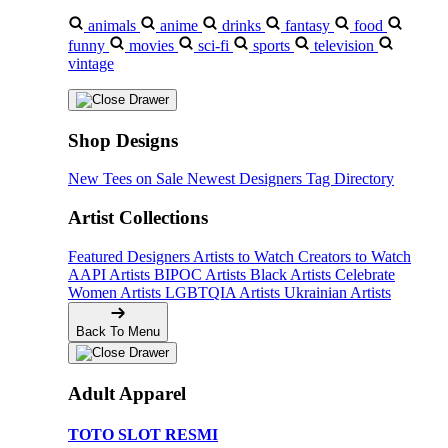
animals
anime
drinks
fantasy
food
funny
movies
sci-fi
sports
television
vintage
Shop Designs
New Tees on Sale
Newest Designers
Tag Directory
Artist Collections
Featured Designers
Artists to Watch
Creators to Watch
AAPI Artists
BIPOC Artists
Black Artists
Celebrate
Women Artists
LGBTQIA Artists
Ukrainian Artists
Back To Menu
Adult Apparel
TOTO SLOT RESMI