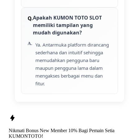
Apakah KUMON TOTO SLOT
memiliki tampilan yang
mudah digunakan?
Ya. Antarmuka platform dirancang
sederhana dan intuitif sehingga
memudahkan pengguna baru
maupun pengguna lama dalam
mengakses berbagai menu dan
fitur.
Nikmati
Bonus New Member 10%
Bagi Pemain Setia
KUMONTOTO!