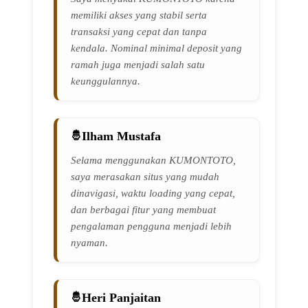
memiliki akses yang stabil serta
transaksi yang cepat dan tanpa
kendala. Nominal minimal deposit yang
ramah juga menjadi salah satu
keunggulannya.
Ilham Mustafa
Selama menggunakan KUMONTOTO,
saya merasakan situs yang mudah
dinavigasi, waktu loading yang cepat,
dan berbagai fitur yang membuat
pengalaman pengguna menjadi lebih
nyaman.
Heri Panjaitan