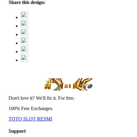
Share this design:
Don't love it? We'll fix it. For free.
100% Free Exchanges.
TOTO SLOT RESMI
Support