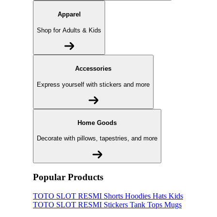
Apparel
Shop for Adults & Kids
Accessories
Express yourself with stickers and more
Home Goods
Decorate with pillows, tapestries, and more
Popular Products
TOTO SLOT RESMI
Shorts
Hoodies
Hats
Kids
TOTO SLOT RESMI
Stickers
Tank Tops
Mugs