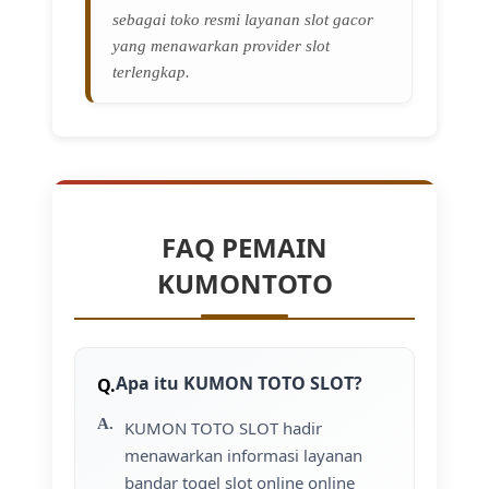
sebagai toko resmi layanan slot gacor
yang menawarkan provider slot
terlengkap.
FAQ PEMAIN
KUMONTOTO
Apa itu KUMON TOTO SLOT?
KUMON TOTO SLOT hadir
menawarkan informasi layanan
bandar togel slot online online