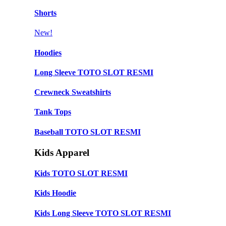
Shorts
New!
Hoodies
Long Sleeve TOTO SLOT RESMI
Crewneck Sweatshirts
Tank Tops
Baseball TOTO SLOT RESMI
Kids Apparel
Kids TOTO SLOT RESMI
Kids Hoodie
Kids Long Sleeve TOTO SLOT RESMI