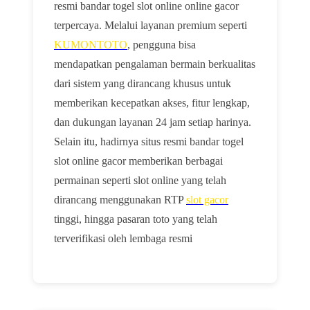
resmi bandar togel slot online online gacor
terpercaya. Melalui layanan premium seperti
KUMONTOTO
, pengguna bisa
mendapatkan pengalaman bermain berkualitas
dari sistem yang dirancang khusus untuk
memberikan kecepatkan akses, fitur lengkap,
dan dukungan layanan 24 jam setiap harinya.
Selain itu, hadirnya situs resmi bandar togel
slot online gacor memberikan berbagai
permainan seperti slot online yang telah
dirancang menggunakan RTP
slot gacor
tinggi, hingga pasaran toto yang telah
terverifikasi oleh lembaga resmi