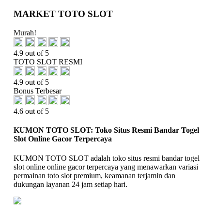
MARKET TOTO SLOT
Murah!
4.9 out of 5
TOTO SLOT RESMI
4.9 out of 5
Bonus Terbesar
4.6 out of 5
KUMON TOTO SLOT: Toko Situs Resmi Bandar Togel
Slot Online Gacor Terpercaya
KUMON TOTO SLOT adalah toko situs resmi bandar togel
slot online online gacor terpercaya yang menawarkan variasi
permainan toto slot premium, keamanan terjamin dan
dukungan layanan 24 jam setiap hari.