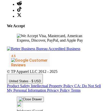
We Accept
© TP Apparel LLC 2012 - 2025
United States - $ USD
Product Safety
Intellectual Property Policy
CA: Do Not Sell
My Personal Information
Privacy Policy
Terms