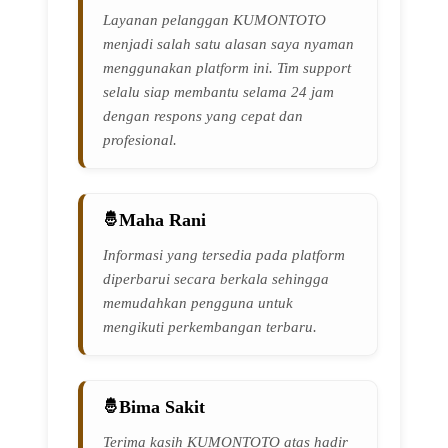
Layanan pelanggan KUMONTOTO
menjadi salah satu alasan saya nyaman
menggunakan platform ini. Tim support
selalu siap membantu selama 24 jam
dengan respons yang cepat dan
profesional.
Maha Rani
Informasi yang tersedia pada platform
diperbarui secara berkala sehingga
memudahkan pengguna untuk
mengikuti perkembangan terbaru.
Bima Sakit
Terima kasih KUMONTOTO atas hadir