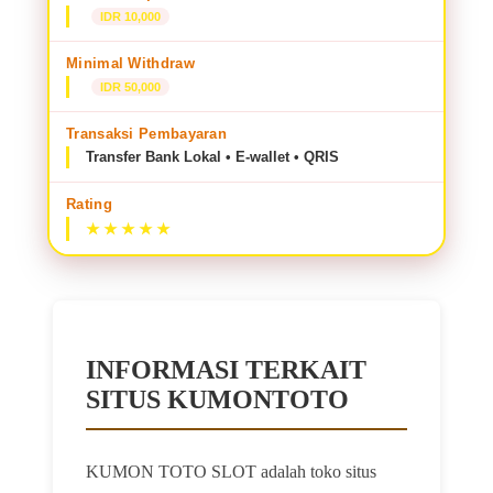
IDR 10,000
Minimal Withdraw
IDR 50,000
Transaksi Pembayaran
Transfer Bank Lokal • E-wallet • QRIS
Rating
INFORMASI TERKAIT
SITUS KUMONTOTO
KUMON TOTO SLOT adalah toko situs