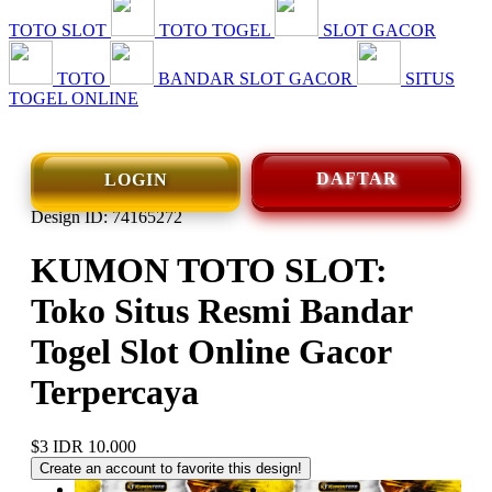
TOTO SLOT
TOTO TOGEL
SLOT GACOR
TOTO
BANDAR SLOT GACOR
SITUS
TOGEL ONLINE
DAFTAR
LOGIN
Design ID: 74165272
KUMON TOTO SLOT:
Toko Situs Resmi Bandar
Togel Slot Online Gacor
Terpercaya
$3
IDR 10.000
Create an account to favorite this design!