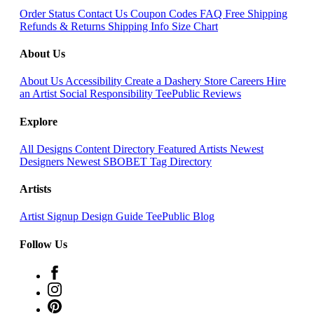
Order Status
Contact Us
Coupon Codes
FAQ
Free Shipping
Refunds & Returns
Shipping Info
Size Chart
About Us
About Us
Accessibility
Create a Dashery Store
Careers
Hire
an Artist
Social Responsibility
TeePublic Reviews
Explore
All Designs
Content Directory
Featured Artists
Newest
Designers
Newest SBOBET
Tag Directory
Artists
Artist Signup
Design Guide
TeePublic Blog
Follow Us