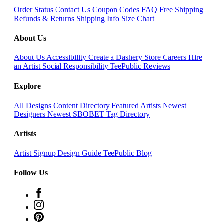
Order Status
Contact Us
Coupon Codes
FAQ
Free Shipping
Refunds & Returns
Shipping Info
Size Chart
About Us
About Us
Accessibility
Create a Dashery Store
Careers
Hire
an Artist
Social Responsibility
TeePublic Reviews
Explore
All Designs
Content Directory
Featured Artists
Newest
Designers
Newest SBOBET
Tag Directory
Artists
Artist Signup
Design Guide
TeePublic Blog
Follow Us