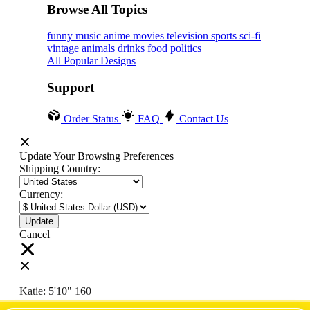
Browse All Topics
funny
music
anime
movies
television
sports
sci-fi
vintage
animals
drinks
food
politics
All Popular Designs
Support
Order Status
FAQ
Contact Us
Update Your Browsing Preferences
Shipping Country:
Currency:
Cancel
Katie:
5'10"
160