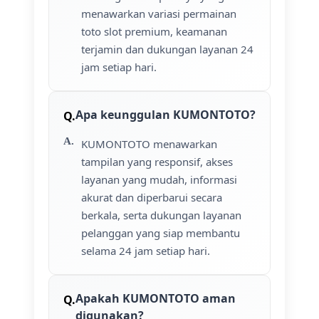
menawarkan variasi permainan
toto slot premium, keamanan
terjamin dan dukungan layanan 24
jam setiap hari.
Apa keunggulan KUMONTOTO?
KUMONTOTO menawarkan
tampilan yang responsif, akses
layanan yang mudah, informasi
akurat dan diperbarui secara
berkala, serta dukungan layanan
pelanggan yang siap membantu
selama 24 jam setiap hari.
Apakah KUMONTOTO aman
digunakan?