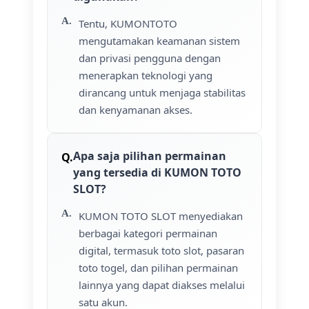
Tentu, KUMONTOTO
mengutamakan keamanan sistem
dan privasi pengguna dengan
menerapkan teknologi yang
dirancang untuk menjaga stabilitas
dan kenyamanan akses.
Apa saja pilihan permainan
yang tersedia di KUMON TOTO
SLOT?
KUMON TOTO SLOT menyediakan
berbagai kategori permainan
digital, termasuk toto slot, pasaran
toto togel, dan pilihan permainan
lainnya yang dapat diakses melalui
satu akun.