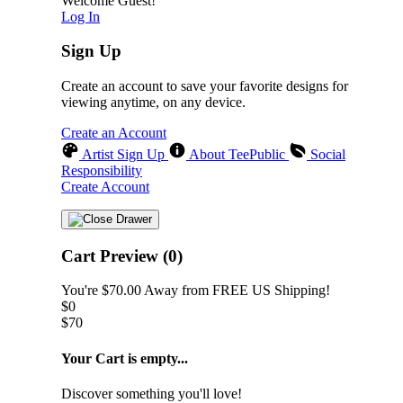
Welcome Guest!
Log In
Sign Up
Create an account to save your favorite designs for
viewing anytime, on any device.
Create an Account
Artist Sign Up
About TeePublic
Social
Responsibility
Create Account
Cart Preview (0)
You're
$70.00
Away from
FREE US Shipping!
$0
$70
Your Cart is empty...
Discover something you'll love!