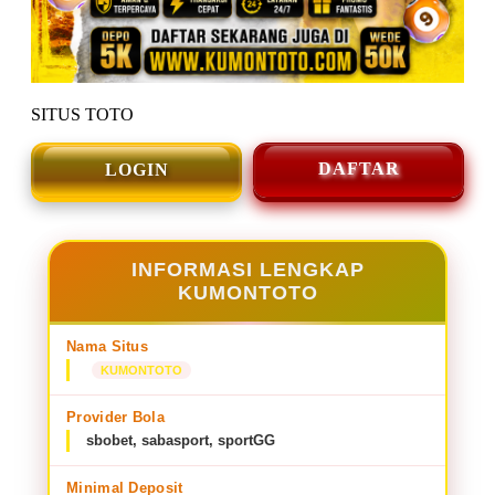
SITUS TOTO
DAFTAR
LOGIN
INFORMASI LENGKAP
KUMONTOTO
Nama Situs
KUMONTOTO
Provider Bola
sbobet, sabasport, sportGG
Minimal Deposit