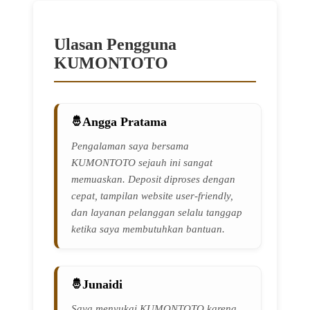
Ulasan Pengguna
KUMONTOTO
Angga Pratama
Pengalaman saya bersama
KUMONTOTO sejauh ini sangat
memuaskan. Deposit diproses dengan
cepat, tampilan website user-friendly,
dan layanan pelanggan selalu tanggap
ketika saya membutuhkan bantuan.
Junaidi
Saya menyukai KUMONTOTO karena