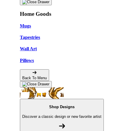
Home Goods
Mugs
Tapestries
Wall Art
Pillows
Back To Menu
Shop Designs
Discover a classic design or new favorite artist