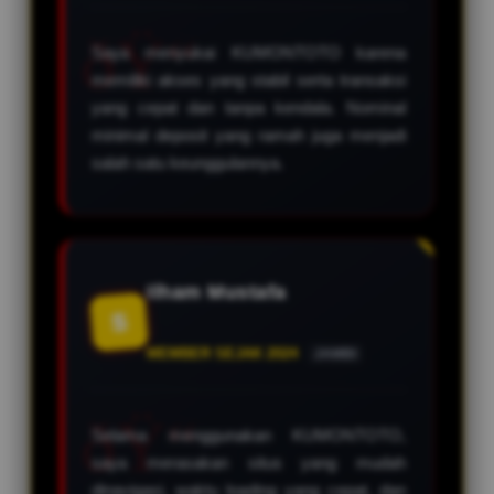
Saya menyukai KUMONTOTO karena
memiliki akses yang stabil serta transaksi
yang cepat dan tanpa kendala. Nominal
minimal deposit yang ramah juga menjadi
salah satu keunggulannya.
Ilham Mustafa
S
MEMBER SEJAK 2024
JAMBI
Selama menggunakan KUMONTOTO,
saya merasakan situs yang mudah
dinavigasi, waktu loading yang cepat, dan