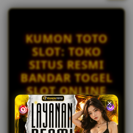
i
IDR 1,776,015.04
c
Togel Sydney
e
di****n4
n
IDR 1,753,070.62
s
Togel Sydney
e
KUMON TOTO
d
sa****a5
IDR 1,449,567.30
e
SLOT: TOKO
Togel Bulleye
t
a
fi****o5
SITUS RESMI
i
IDR 948,789.20
l
Togel Sydney
BANDAR TOGEL
s
SLOT ONLINE
GACOR
TERPOPULER